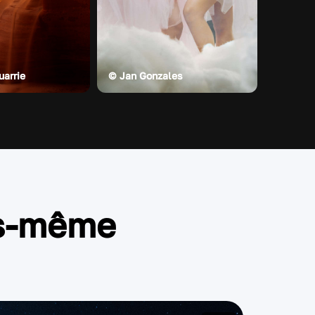
arrie
© Jan Gonzales
us-même