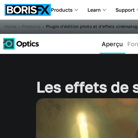
Products
Learn
Support
Home
Products
Plugin d'édition photo et d'effets cinémat
Aperçu
Fon
Les effets de