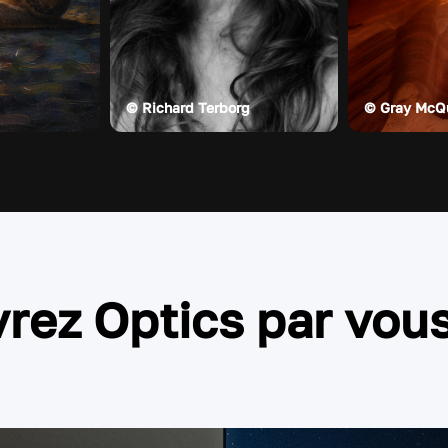
© Richard Terborg
© Gray McQu
rez Optics par vo