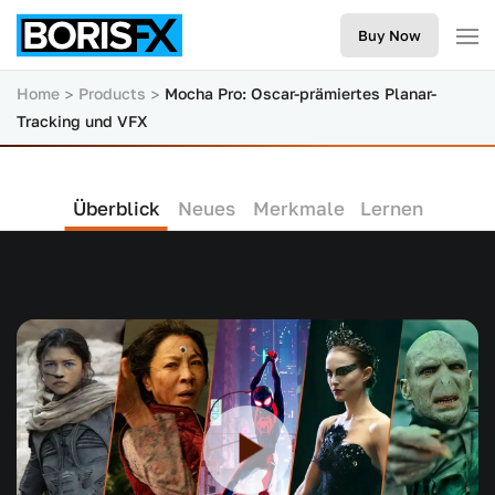
Buy Now
Home
Products
Mocha Pro: Oscar-prämiertes Planar-
Tracking und VFX
Überblick
Neues
Merkmale
Lernen